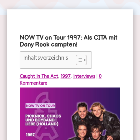
NOW TV on Tour 1997: Als CITA mit
Holland
|
Now TV
Dany Rook campten!
Inhaltsverzeichnis
Caught In The Act
,
1997
,
Interviews
|
0
Kommentare