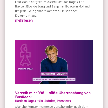
Lautstärke sorgten, mussten Bastiaan Ragas, Lee
Baxter, Eloy de Jong und Benjamin Boyce in Holland
um jede Gelegenheit kämpfen. Ein seltenes
Dokument aus...
mehr lesen
Verzeih mir 1998 – süße Überraschung von
Bastiaan!
Bastiaan Ragas
,
1998
,
Auftritte
,
Interviews
Manche Fernsehmomente verschwinden nach dem