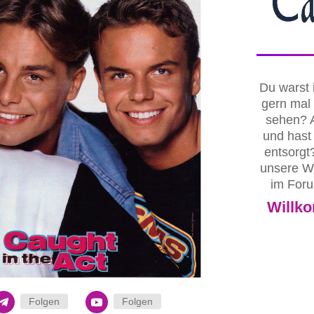
Du warst 
gern mal 
sehen? A
und hast
entsorgt
unsere We
im Foru
Willko
Folgen
Folgen