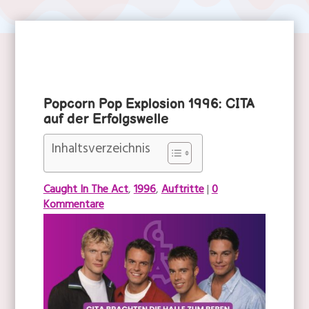
C.I.T.A. Feeling
|
Do it for love
|
Popcorn live
Popcorn Pop Explosion 1996: CITA
auf der Erfolgswelle
Inhaltsverzeichnis
Caught In The Act
,
1996
,
Auftritte
|
0
Kommentare