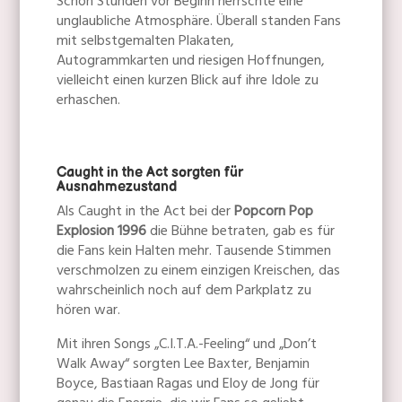
Schon Stunden vor Beginn herrschte eine
unglaubliche Atmosphäre. Überall standen Fans
mit selbstgemalten Plakaten,
Autogrammkarten und riesigen Hoffnungen,
vielleicht einen kurzen Blick auf ihre Idole zu
erhaschen.
Caught in the Act sorgten für
Ausnahmezustand
Als Caught in the Act bei der
Popcorn Pop
Explosion 1996
die Bühne betraten, gab es für
die Fans kein Halten mehr. Tausende Stimmen
verschmolzen zu einem einzigen Kreischen, das
wahrscheinlich noch auf dem Parkplatz zu
hören war.
Mit ihren Songs „C.I.T.A.-Feeling“ und „Don’t
Walk Away“ sorgten Lee Baxter, Benjamin
Boyce, Bastiaan Ragas und Eloy de Jong für