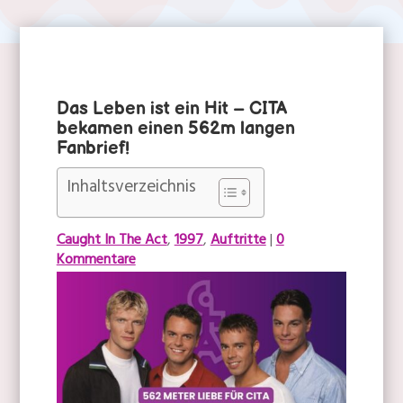
Das Leben ist ein Hit – CITA
Babe
|
Österreich
bekamen einen 562m langen
Fanbrief!
Inhaltsverzeichnis
Caught In The Act
,
1997
,
Auftritte
|
0
Kommentare