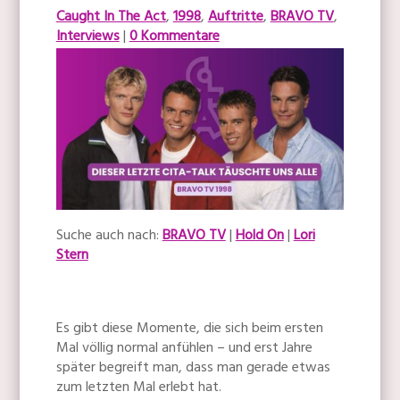
Caught In The Act
,
1998
,
Auftritte
,
BRAVO TV
,
Interviews
|
0 Kommentare
Suche auch nach:
BRAVO TV
|
Hold On
|
Lori
Stern
Es gibt diese Momente, die sich beim ersten
Mal völlig normal anfühlen – und erst Jahre
später begreift man, dass man gerade etwas
zum letzten Mal erlebt hat.