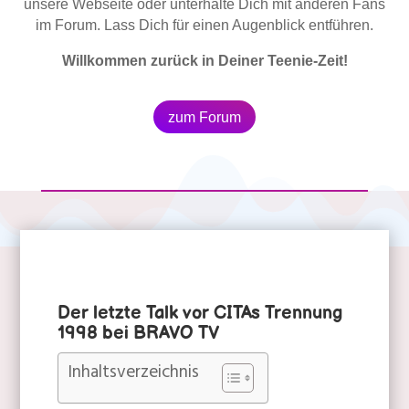
unsere Webseite oder unterhalte Dich mit anderen Fans
im Forum. Lass Dich für einen Augenblick entführen.
Willkommen zurück in Deiner Teenie-Zeit!
zum Forum
Der letzte Talk vor CITAs Trennung
BRAVO TV
|
Hold On
|
Lori Stern
1998 bei BRAVO TV
Inhaltsverzeichnis