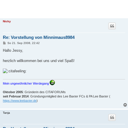
Nicky
Re: Vorstellung von Minnimaus8984
B
So 21. Sep 2008, 22:42
e
i
Hallo Jessy,
t
r
a
herzlich willkommen bei uns und viel Spaß!
g
Mein ungewöhnlicher Werdegang
Oktober 2005
: Gründerin des CITAFORUMs
seit Februar 2014
: Gründungsmitglied des Lee Baxter FCs & PA Lee Baxter (
https://www.leebaxter.de
)
Tanja