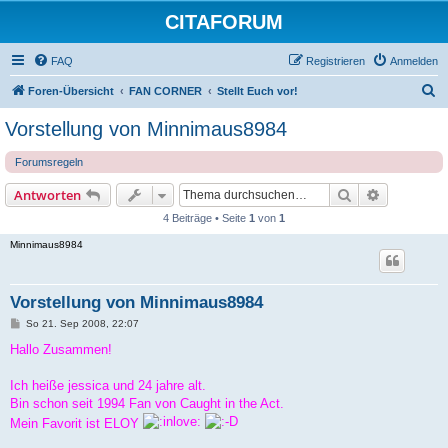
CITAFORUM
FAQ
Registrieren
Anmelden
S
Foren-Übersicht
FAN CORNER
Stellt Euch vor!
u
Vorstellung von Minnimaus8984
c
Forumsregeln
h
e
Suche
Erweiterte
Antworten
4 Beiträge • Seite
1
von
1
Minnimaus8984
Vorstellung von Minnimaus8984
B
So 21. Sep 2008, 22:07
e
i
Hallo Zusammen!
t
r
a
Ich heiße jessica und 24 jahre alt.
g
Bin schon seit 1994 Fan von Caught in the Act.
Mein Favorit ist ELOY