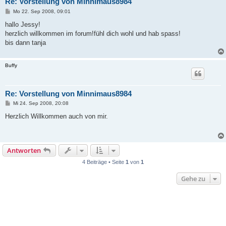
Re: Vorstellung von Minnimaus8984
B
Mo 22. Sep 2008, 09:01
e
i
hallo Jessy!
t
herzlich willkommen im forum!fühl dich wohl und hab spass!
r
a
bis dann tanja
g
Buffy
Re: Vorstellung von Minnimaus8984
B
Mi 24. Sep 2008, 20:08
e
i
Herzlich Willkommen auch von mir.
t
r
a
g
Antworten
4 Beiträge • Seite
1
von
1
Gehe zu