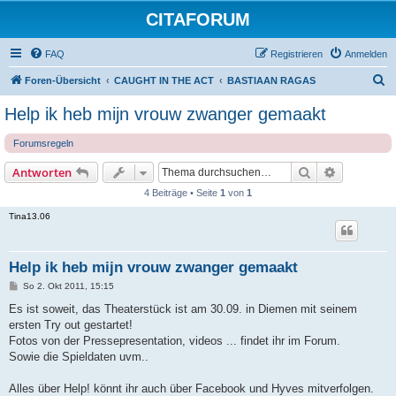
CITAFORUM
FAQ
Registrieren
Anmelden
S
Foren-Übersicht
CAUGHT IN THE ACT
BASTIAAN RAGAS
u
Help ik heb mijn vrouw zwanger gemaakt
c
Forumsregeln
h
e
Suche
Erweiterte
Antworten
4 Beiträge • Seite
1
von
1
Tina13.06
Help ik heb mijn vrouw zwanger gemaakt
B
So 2. Okt 2011, 15:15
e
i
Es ist soweit, das Theaterstück ist am 30.09. in Diemen mit seinem
t
ersten Try out gestartet!
r
a
Fotos von der Pressepresentation, videos ... findet ihr im Forum.
g
Sowie die Spieldaten uvm..
Alles über Help! könnt ihr auch über Facebook und Hyves mitverfolgen.