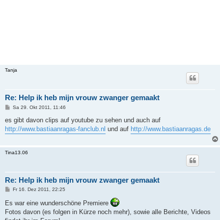
Tanja
Re: Help ik heb mijn vrouw zwanger gemaakt
B
Sa 29. Okt 2011, 11:46
e
i
es gibt davon clips auf youtube zu sehen und auch auf
t
http://www.bastiaanragas-fanclub.nl
und auf
http://www.bastiaanragas.de
r
a
g
Tina13.06
Re: Help ik heb mijn vrouw zwanger gemaakt
B
Fr 16. Dez 2011, 22:25
e
i
Es war eine wunderschöne Premiere
t
Fotos davon (es folgen in Kürze noch mehr), sowie alle Berichte, Videos
r
a