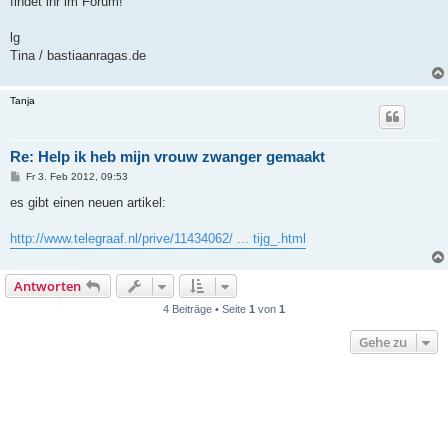
findet ihr im Forum!
g
lg
Tina / bastiaanragas.de
Tanja
Re: Help ik heb mijn vrouw zwanger gemaakt
B
Fr 3. Feb 2012, 09:53
e
i
es gibt einen neuen artikel:
t
r
a
http://www.telegraaf.nl/prive/11434062/ ... tijg_.html
g
Antworten
4 Beiträge • Seite
1
von
1
Gehe zu