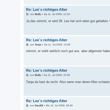
Re: Lee´s richtiges Alter
B
von
Buffy
»
Sa 11. Jul 2009, 12:10
e
i
Ja das stimmt, er wird 39. Lee hat sich eben gut gehalten.
t
r
a
g
Re: Lee´s richtiges Alter
B
von
Tanja
»
Sa 11. Jul 2009, 13:48
e
i
stimmt, er sieht wirklich noch gut aus. aber allgemein haben
t
r
a
g
Re: Lee´s richtiges Alter
B
von
Buffy
»
Sa 11. Jul 2009, 22:00
e
i
Tanja da hast du recht. Also wenn man deren Alter schaetz
t
r
a
g
Re: Lee´s richtiges Alter
B
von
Dani86
»
Mo 13. Jul 2009, 09:49
e