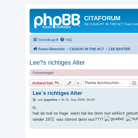
CITAFORUM
Die CAUGHT IN THE ACT Fan-Com
Schnellzugriff
FAQ
Foren-Übersicht
CAUGHT IN THE ACT
LEE BAXTER
Lee?s richtiges Alter
Forumsregeln
Antworten
Lee´s richtiges Alter
B
von
jaqueline
»
Di 16. Sep 2008, 00:00
e
i
hi,
t
hab da mal ne frage. wann hat lee denn nun wirklich gebur
r
a
wieder 1972. was stimmt denn nun????
g