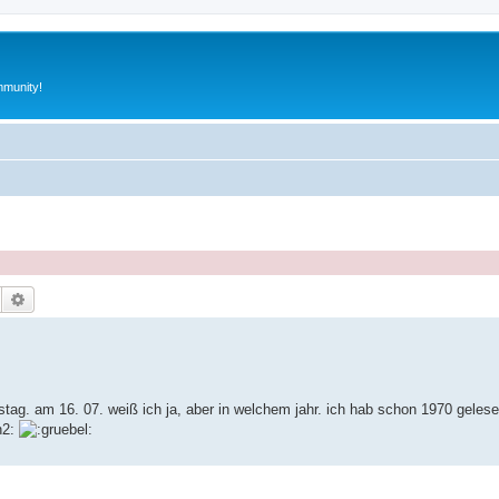
munity!
Suche
Erweiterte Suche
tstag. am 16. 07. weiß ich ja, aber in welchem jahr. ich hab schon 1970 gele