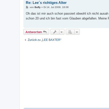
Re: Lee´s richtiges Alter
B
von
Buffy
»
Di 14. Jul 2009, 18:08
e
i
Oh das ist mir auch schon passiert obwohl ich nicht ausah
t
schon 20 und ich bin fast vom Glauben abgefallen. Meine F
r
a
g
Antworten
Zurück zu „LEE BAXTER“