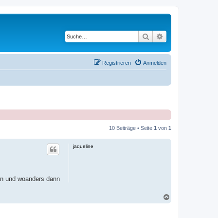
Suche
Erweiterte Suche
Registrieren
Anmelden
10 Beiträge • Seite
1
von
1
jaqueline
sen und woanders dann
N
a
c
h