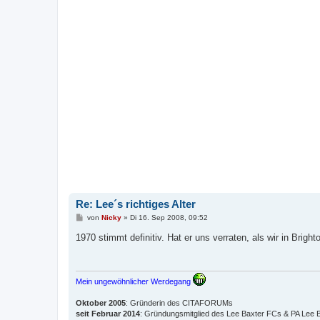
Re: Lee´s richtiges Alter
B
von
Nicky
»
Di 16. Sep 2008, 09:52
e
i
1970 stimmt definitiv. Hat er uns verraten, als wir in Brigh
t
r
a
g
Mein ungewöhnlicher Werdegang
Oktober 2005
: Gründerin des CITAFORUMs
seit Februar 2014
: Gründungsmitglied des Lee Baxter FCs & PA Lee B