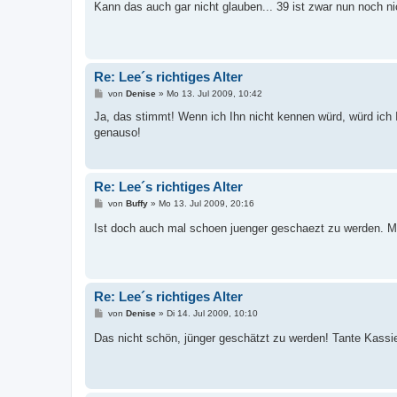
i
Kann das auch gar nicht glauben... 39 ist zwar nun noch nic
t
r
a
g
Re: Lee´s richtiges Alter
B
von
Denise
»
Mo 13. Jul 2009, 10:42
e
i
Ja, das stimmt! Wenn ich Ihn nicht kennen würd, würd ich
t
genauso!
r
a
g
Re: Lee´s richtiges Alter
B
von
Buffy
»
Mo 13. Jul 2009, 20:16
e
i
Ist doch auch mal schoen juenger geschaezt zu werden. Mir
t
r
a
g
Re: Lee´s richtiges Alter
B
von
Denise
»
Di 14. Jul 2009, 10:10
e
i
Das nicht schön, jünger geschätzt zu werden! Tante Kassier
t
r
a
g