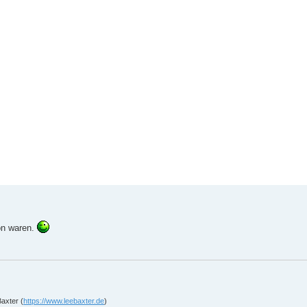
ton waren.
axter (
https://www.leebaxter.de
)