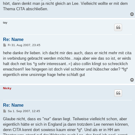
g
hört, dann denkt man ja nicht gleich an Lee. Vielleicht wollte er mit dem
Thema CITA abschließen.
tay
Re: Name
B
Fr 31. Aug 2007, 23:45
e
i
hehe danke ihr lieben. ich dacht mir des auch, dass er nicht mehr mit cita
t
in verbindung gebracht werden möchte...naja aber wie das so ist, er wirds
r
a
halt doch net los *g sehr interessant..=) also collin klingt so schrecklich
g
erwachsen!! lee hingegen ist doch viel schöner und hübscher oder? *fg*
eigentlich eine unsinnige frage hehe schlaft gut
Nicky
Re: Name
B
Sa 1. Sep 2007, 12:45
e
i
Glaube nicht, dass es "nur" daran liegt. Teilweise vielleicht schon, aber
t
eigentlich hätte er sich in England ja dann trotzdem Lee nennen können,
r
a
denn CITA kennt dort sowieso kaum einer *g*. Und als er in HH am
g