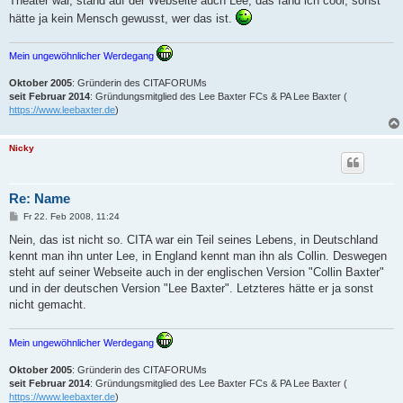
Theater war, stand auf der Webseite auch Lee, das fand ich cool, sonst
hätte ja kein Mensch gewusst, wer das ist.
Mein ungewöhnlicher Werdegang
Oktober 2005
: Gründerin des CITAFORUMs
seit Februar 2014
: Gründungsmitglied des Lee Baxter FCs & PA Lee Baxter (
https://www.leebaxter.de
)
Nicky
Re: Name
B
Fr 22. Feb 2008, 11:24
e
i
Nein, das ist nicht so. CITA war ein Teil seines Lebens, in Deutschland
t
kennt man ihn unter Lee, in England kennt man ihn als Collin. Deswegen
r
a
steht auf seiner Webseite auch in der englischen Version "Collin Baxter"
g
und in der deutschen Version "Lee Baxter". Letzteres hätte er ja sonst
nicht gemacht.
Mein ungewöhnlicher Werdegang
Oktober 2005
: Gründerin des CITAFORUMs
seit Februar 2014
: Gründungsmitglied des Lee Baxter FCs & PA Lee Baxter (
https://www.leebaxter.de
)