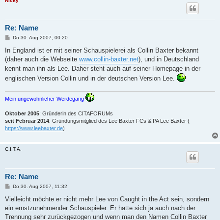
Nicky
Re: Name
B
Do 30. Aug 2007, 00:20
e
i
In England ist er mit seiner Schauspielerei als Collin Baxter bekannt
t
(daher auch die Webseite
www.collin-baxter.net
), und in Deutschland
r
a
kennt man ihn als Lee. Daher steht auch auf seiner Homepage in der
g
englischen Version Collin und in der deutschen Version Lee.
Mein ungewöhnlicher Werdegang
Oktober 2005
: Gründerin des CITAFORUMs
seit Februar 2014
: Gründungsmitglied des Lee Baxter FCs & PA Lee Baxter (
https://www.leebaxter.de
)
C.I.T.A.
Re: Name
B
Do 30. Aug 2007, 11:32
e
i
Vielleicht möchte er nicht mehr Lee von Caught in the Act sein, sondern
t
ein ernstzunehmender Schauspieler. Er hatte sich ja auch nach der
r
a
Trennung sehr zurückgezogen und wenn man den Namen Collin Baxter