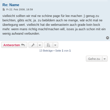
Re: Name
B
Fr 22. Feb 2008, 18:59
e
i
vielleicht sollten wir mal ne schöne page für lee machen ;) genug zu
t
berichten, gibts echt, ja. zu bebildern auch ne menge, wär echt mal ne
r
a
überlegung wert. vielleicht hat die webmasterin auch grade kein bock
g
mehr. wenn mans richtig macht/machen will, isses ja auch schon mit ein
wenig aufwand verbunden.
Antworten
13 Beiträge • Seite
1
von
1
Gehe zu