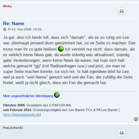
Nicky
Re: Name
B
Fr 22. Feb 2008, 18:56
e
i
Ja gut, also ich fands toll, dass sich "damals", als es so ruhig um Lee
t
war, überhaupt jemand drum gekümmert hat, so ne Seite zu machen. Das
r
a
muss man ihr zu gute heißen!
Ich versteh nur nicht, dass damals, als
g
es wirklich keine News gab, da wurde ständig was aktualisiert, ständig
gabs Veränderungen, wenn keine News da waren, hat man sich halt
welche gemacht *gg* (mit Radioanfragen usw.) und jetzt, wo man ne
super Seite machen könnte, tut sich nix. Is halt irgendwie blöd für Lee,
weil ja auch "sein Name" genutzt wird und der Fan, der zufällig die Seite
findet, weiß ja nicht gleich, dass ein Fan die gemacht hat.
Mein ungewöhnlicher Werdegang
Oktober 2005
: Gründerin des CITAFORUMs
seit Februar 2014
: Gründungsmitglied des Lee Baxter FCs & PA Lee Baxter (
https://www.leebaxter.de
)
PraLinchen81