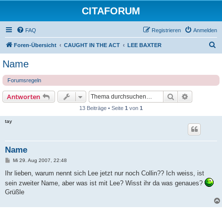
CITAFORUM
FAQ
Registrieren
Anmelden
S
Foren-Übersicht
CAUGHT IN THE ACT
LEE BAXTER
u
Name
c
Forumsregeln
h
e
Suche
Erweiterte
Antworten
13 Beiträge • Seite
1
von
1
tay
Name
B
Mi 29. Aug 2007, 22:48
e
i
Ihr lieben, warum nennt sich Lee jetzt nur noch Collin?? Ich weiss, ist
t
sein zweiter Name, aber was ist mit Lee? Wisst ihr da was genaues?
r
a
Grüßle
g