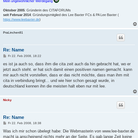
Mein ungewöhnlicher Werdegang
Oktober 2005
: Gründerin des CITAFORUMs
seit Februar 2014
: Gründungsmitglied des Lee Baxter FCs & PA Lee Baxter (
https://www.leebaxter.de
)
PraLinchen81
Re: Name
B
Fr 22. Feb 2008, 18:22
e
i
es ist ja auch so, dass ihm die cita zeit auch da hin gebracht hat, wo er
t
jetzt auch steht. er hat sich damit einen positiven namen gemacht. kann
r
a
mir auch nicht vorstellen, dass er das nicht möchte, dass man ihm mit
g
cita in verbindung bringt... und wie hier schon gesagt wurde, in
deutschland kennen ihn die meisten halt eben nur mit lee.
Nicky
Re: Name
B
Fr 22. Feb 2008, 18:38
e
i
Was ich mir schon übelegt habe: Die Webmasterin von www.lee-baxter.de
t
macht ja anscheinend nichts mehr an der Seite. Es gab lange Zeit keine
r