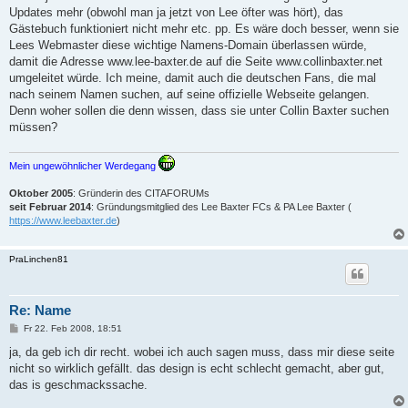
a
Updates mehr (obwohl man ja jetzt von Lee öfter was hört), das
g
Gästebuch funktioniert nicht mehr etc. pp. Es wäre doch besser, wenn sie
Lees Webmaster diese wichtige Namens-Domain überlassen würde,
damit die Adresse www.lee-baxter.de auf die Seite www.collinbaxter.net
umgeleitet würde. Ich meine, damit auch die deutschen Fans, die mal
nach seinem Namen suchen, auf seine offizielle Webseite gelangen.
Denn woher sollen die denn wissen, dass sie unter Collin Baxter suchen
müssen?
Mein ungewöhnlicher Werdegang
Oktober 2005
: Gründerin des CITAFORUMs
seit Februar 2014
: Gründungsmitglied des Lee Baxter FCs & PA Lee Baxter (
https://www.leebaxter.de
)
PraLinchen81
Re: Name
B
Fr 22. Feb 2008, 18:51
e
i
ja, da geb ich dir recht. wobei ich auch sagen muss, dass mir diese seite
t
nicht so wirklich gefällt. das design is echt schlecht gemacht, aber gut,
r
a
das is geschmackssache.
g