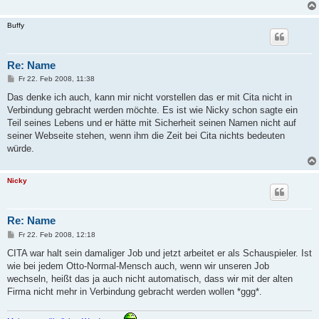
Buffy
Re: Name
B
Fr 22. Feb 2008, 11:38
e
i
Das denke ich auch, kann mir nicht vorstellen das er mit Cita nicht in
t
Verbindung gebracht werden möchte. Es ist wie Nicky schon sagte ein
r
a
Teil seines Lebens und er hätte mit Sicherheit seinen Namen nicht auf
g
seiner Webseite stehen, wenn ihm die Zeit bei Cita nichts bedeuten
würde.
Nicky
Re: Name
B
Fr 22. Feb 2008, 12:18
e
i
CITA war halt sein damaliger Job und jetzt arbeitet er als Schauspieler. Ist
t
wie bei jedem Otto-Normal-Mensch auch, wenn wir unseren Job
r
a
wechseln, heißt das ja auch nicht automatisch, dass wir mit der alten
g
Firma nicht mehr in Verbindung gebracht werden wollen *ggg*.