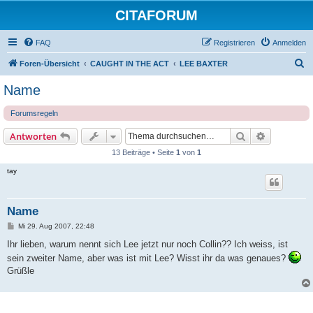
CITAFORUM
FAQ
Registrieren
Anmelden
S
Foren-Übersicht
CAUGHT IN THE ACT
LEE BAXTER
u
Name
c
Forumsregeln
h
e
Suche
Erweiterte
Antworten
13 Beiträge • Seite
1
von
1
tay
Name
B
Mi 29. Aug 2007, 22:48
e
i
Ihr lieben, warum nennt sich Lee jetzt nur noch Collin?? Ich weiss, ist
t
sein zweiter Name, aber was ist mit Lee? Wisst ihr da was genaues?
r
a
Grüßle
g