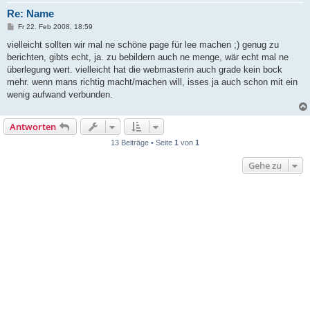
Re: Name
B
Fr 22. Feb 2008, 18:59
e
i
vielleicht sollten wir mal ne schöne page für lee machen ;) genug zu
t
berichten, gibts echt, ja. zu bebildern auch ne menge, wär echt mal ne
r
a
überlegung wert. vielleicht hat die webmasterin auch grade kein bock
g
mehr. wenn mans richtig macht/machen will, isses ja auch schon mit ein
wenig aufwand verbunden.
Antworten
13 Beiträge • Seite
1
von
1
Gehe zu