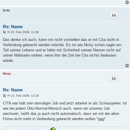
Buffy
Re: Name
B
Fr 22. Feb 2008, 11:38
e
i
Das denke ich auch, kann mir nicht vorstellen das er mit Cita nicht in
t
Verbindung gebracht werden möchte. Es ist wie Nicky schon sagte ein
r
a
Teil seines Lebens und er hätte mit Sicherheit seinen Namen nicht auf
g
seiner Webseite stehen, wenn ihm die Zeit bei Cita nichts bedeuten
würde.
Nicky
Re: Name
B
Fr 22. Feb 2008, 12:18
e
i
CITA war halt sein damaliger Job und jetzt arbeitet er als Schauspieler. Ist
t
wie bei jedem Otto-Normal-Mensch auch, wenn wir unseren Job
r
a
wechseln, heißt das ja auch nicht automatisch, dass wir mit der alten
g
Firma nicht mehr in Verbindung gebracht werden wollen *ggg*.