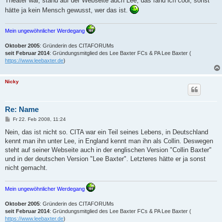
Theater war, stand auf der Webseite auch Lee, das fand ich cool, sonst
hätte ja kein Mensch gewusst, wer das ist.
Mein ungewöhnlicher Werdegang
Oktober 2005
: Gründerin des CITAFORUMs
seit Februar 2014
: Gründungsmitglied des Lee Baxter FCs & PA Lee Baxter (
https://www.leebaxter.de
)
Nicky
Re: Name
B
Fr 22. Feb 2008, 11:24
e
i
Nein, das ist nicht so. CITA war ein Teil seines Lebens, in Deutschland
t
kennt man ihn unter Lee, in England kennt man ihn als Collin. Deswegen
r
a
steht auf seiner Webseite auch in der englischen Version "Collin Baxter"
g
und in der deutschen Version "Lee Baxter". Letzteres hätte er ja sonst
nicht gemacht.
Mein ungewöhnlicher Werdegang
Oktober 2005
: Gründerin des CITAFORUMs
seit Februar 2014
: Gründungsmitglied des Lee Baxter FCs & PA Lee Baxter (
https://www.leebaxter.de
)