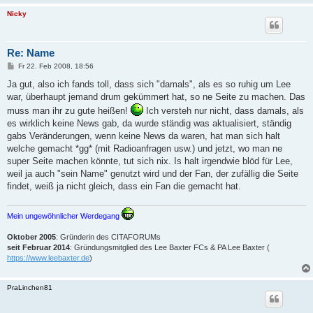
Nicky
Re: Name
B
Fr 22. Feb 2008, 18:56
e
i
Ja gut, also ich fands toll, dass sich "damals", als es so ruhig um Lee
t
war, überhaupt jemand drum gekümmert hat, so ne Seite zu machen. Das
r
a
muss man ihr zu gute heißen!
Ich versteh nur nicht, dass damals, als
g
es wirklich keine News gab, da wurde ständig was aktualisiert, ständig
gabs Veränderungen, wenn keine News da waren, hat man sich halt
welche gemacht *gg* (mit Radioanfragen usw.) und jetzt, wo man ne
super Seite machen könnte, tut sich nix. Is halt irgendwie blöd für Lee,
weil ja auch "sein Name" genutzt wird und der Fan, der zufällig die Seite
findet, weiß ja nicht gleich, dass ein Fan die gemacht hat.
Mein ungewöhnlicher Werdegang
Oktober 2005
: Gründerin des CITAFORUMs
seit Februar 2014
: Gründungsmitglied des Lee Baxter FCs & PA Lee Baxter (
https://www.leebaxter.de
)
PraLinchen81