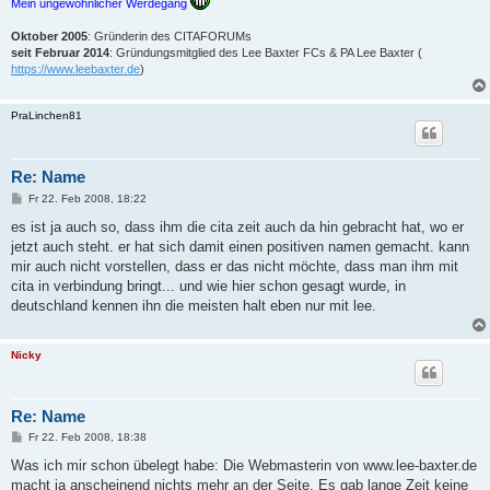
Mein ungewöhnlicher Werdegang
Oktober 2005
: Gründerin des CITAFORUMs
seit Februar 2014
: Gründungsmitglied des Lee Baxter FCs & PA Lee Baxter (
https://www.leebaxter.de
)
PraLinchen81
Re: Name
B
Fr 22. Feb 2008, 18:22
e
i
es ist ja auch so, dass ihm die cita zeit auch da hin gebracht hat, wo er
t
jetzt auch steht. er hat sich damit einen positiven namen gemacht. kann
r
a
mir auch nicht vorstellen, dass er das nicht möchte, dass man ihm mit
g
cita in verbindung bringt... und wie hier schon gesagt wurde, in
deutschland kennen ihn die meisten halt eben nur mit lee.
Nicky
Re: Name
B
Fr 22. Feb 2008, 18:38
e
i
Was ich mir schon übelegt habe: Die Webmasterin von www.lee-baxter.de
t
macht ja anscheinend nichts mehr an der Seite. Es gab lange Zeit keine
r