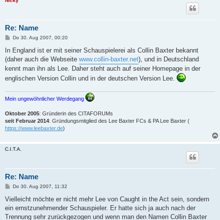
Nicky
Re: Name
B
Do 30. Aug 2007, 00:20
e
i
In England ist er mit seiner Schauspielerei als Collin Baxter bekannt
t
(daher auch die Webseite
www.collin-baxter.net
), und in Deutschland
r
a
kennt man ihn als Lee. Daher steht auch auf seiner Homepage in der
g
englischen Version Collin und in der deutschen Version Lee.
Mein ungewöhnlicher Werdegang
Oktober 2005
: Gründerin des CITAFORUMs
seit Februar 2014
: Gründungsmitglied des Lee Baxter FCs & PA Lee Baxter (
https://www.leebaxter.de
)
C.I.T.A.
Re: Name
B
Do 30. Aug 2007, 11:32
e
i
Vielleicht möchte er nicht mehr Lee von Caught in the Act sein, sondern
t
ein ernstzunehmender Schauspieler. Er hatte sich ja auch nach der
r
a
Trennung sehr zurückgezogen und wenn man den Namen Collin Baxter