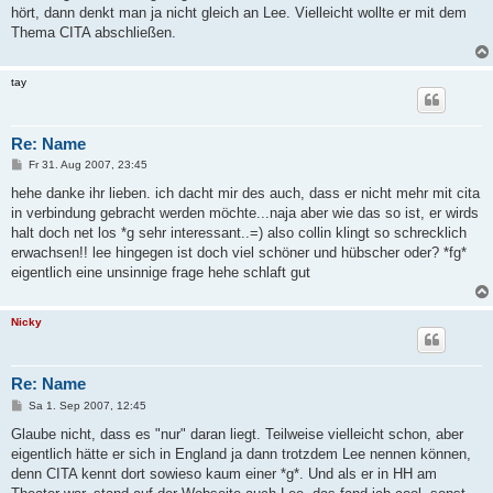
g
hört, dann denkt man ja nicht gleich an Lee. Vielleicht wollte er mit dem
Thema CITA abschließen.
tay
Re: Name
B
Fr 31. Aug 2007, 23:45
e
i
hehe danke ihr lieben. ich dacht mir des auch, dass er nicht mehr mit cita
t
in verbindung gebracht werden möchte...naja aber wie das so ist, er wirds
r
a
halt doch net los *g sehr interessant..=) also collin klingt so schrecklich
g
erwachsen!! lee hingegen ist doch viel schöner und hübscher oder? *fg*
eigentlich eine unsinnige frage hehe schlaft gut
Nicky
Re: Name
B
Sa 1. Sep 2007, 12:45
e
i
Glaube nicht, dass es "nur" daran liegt. Teilweise vielleicht schon, aber
t
eigentlich hätte er sich in England ja dann trotzdem Lee nennen können,
r
a
denn CITA kennt dort sowieso kaum einer *g*. Und als er in HH am
g