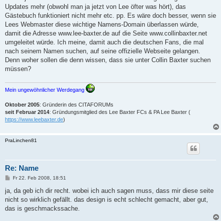
a
Updates mehr (obwohl man ja jetzt von Lee öfter was hört), das
g
Gästebuch funktioniert nicht mehr etc. pp. Es wäre doch besser, wenn sie
Lees Webmaster diese wichtige Namens-Domain überlassen würde,
damit die Adresse www.lee-baxter.de auf die Seite www.collinbaxter.net
umgeleitet würde. Ich meine, damit auch die deutschen Fans, die mal
nach seinem Namen suchen, auf seine offizielle Webseite gelangen.
Denn woher sollen die denn wissen, dass sie unter Collin Baxter suchen
müssen?
Mein ungewöhnlicher Werdegang
Oktober 2005
: Gründerin des CITAFORUMs
seit Februar 2014
: Gründungsmitglied des Lee Baxter FCs & PA Lee Baxter (
https://www.leebaxter.de
)
PraLinchen81
Re: Name
B
Fr 22. Feb 2008, 18:51
e
i
ja, da geb ich dir recht. wobei ich auch sagen muss, dass mir diese seite
t
nicht so wirklich gefällt. das design is echt schlecht gemacht, aber gut,
r
a
das is geschmackssache.
g