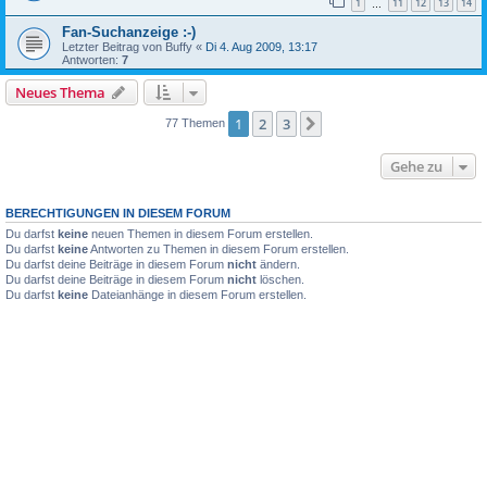
1
11
12
13
14
…
Fan-Suchanzeige :-)
Letzter Beitrag von
Buffy
«
Di 4. Aug 2009, 13:17
Antworten:
7
Neues Thema
1
2
3
Nächste
77 Themen
Gehe zu
BERECHTIGUNGEN IN DIESEM FORUM
Du darfst
keine
neuen Themen in diesem Forum erstellen.
Du darfst
keine
Antworten zu Themen in diesem Forum erstellen.
Du darfst deine Beiträge in diesem Forum
nicht
ändern.
Du darfst deine Beiträge in diesem Forum
nicht
löschen.
Du darfst
keine
Dateianhänge in diesem Forum erstellen.