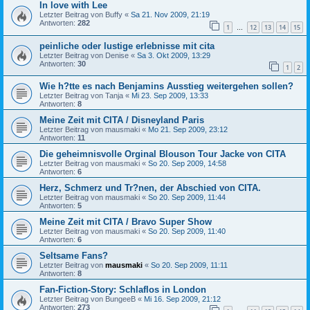
In love with Lee
Letzter Beitrag von
Buffy
«
Sa 21. Nov 2009, 21:19
Antworten:
282
1
12
13
14
15
…
peinliche oder lustige erlebnisse mit cita
Letzter Beitrag von
Denise
«
Sa 3. Okt 2009, 13:29
Antworten:
30
1
2
Wie h?tte es nach Benjamins Ausstieg weitergehen sollen?
Letzter Beitrag von
Tanja
«
Mi 23. Sep 2009, 13:33
Antworten:
8
Meine Zeit mit CITA / Disneyland Paris
Letzter Beitrag von
mausmaki
«
Mo 21. Sep 2009, 23:12
Antworten:
11
Die geheimnisvolle Orginal Blouson Tour Jacke von CITA
Letzter Beitrag von
mausmaki
«
So 20. Sep 2009, 14:58
Antworten:
6
Herz, Schmerz und Tr?nen, der Abschied von CITA.
Letzter Beitrag von
mausmaki
«
So 20. Sep 2009, 11:44
Antworten:
5
Meine Zeit mit CITA / Bravo Super Show
Letzter Beitrag von
mausmaki
«
So 20. Sep 2009, 11:40
Antworten:
6
Seltsame Fans?
Letzter Beitrag von
mausmaki
«
So 20. Sep 2009, 11:11
Antworten:
8
Fan-Fiction-Story: Schlaflos in London
Letzter Beitrag von
BungeeB
«
Mi 16. Sep 2009, 21:12
Antworten:
273