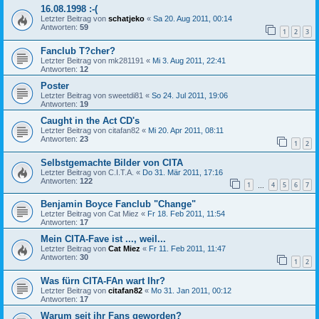
16.08.1998 :-(
Letzter Beitrag von
schatjeko
«
Sa 20. Aug 2011, 00:14
Antworten:
59
1
2
3
Fanclub T?cher?
Letzter Beitrag von
mk281191
«
Mi 3. Aug 2011, 22:41
Antworten:
12
Poster
Letzter Beitrag von
sweetdi81
«
So 24. Jul 2011, 19:06
Antworten:
19
Caught in the Act CD's
Letzter Beitrag von
citafan82
«
Mi 20. Apr 2011, 08:11
Antworten:
23
1
2
Selbstgemachte Bilder von CITA
Letzter Beitrag von
C.I.T.A.
«
Do 31. Mär 2011, 17:16
Antworten:
122
1
4
5
6
7
…
Benjamin Boyce Fanclub "Change"
Letzter Beitrag von
Cat Miez
«
Fr 18. Feb 2011, 11:54
Antworten:
17
Mein CITA-Fave ist ..., weil...
Letzter Beitrag von
Cat Miez
«
Fr 11. Feb 2011, 11:47
Antworten:
30
1
2
Was fürn CITA-FAn wart Ihr?
Letzter Beitrag von
citafan82
«
Mo 31. Jan 2011, 00:12
Antworten:
17
Warum seit ihr Fans geworden?