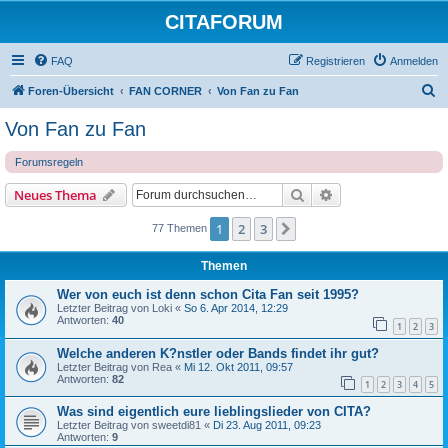
CITAFORUM
FAQ
Registrieren
Anmelden
S
Foren-Übersicht
FAN CORNER
Von Fan zu Fan
u
Von Fan zu Fan
c
Forumsregeln
h
e
Suche
Erweiterte Suche
Neues Thema
1
2
3
Nächste
77 Themen
Themen
Wer von euch ist denn schon Cita Fan seit 1995?
Letzter Beitrag von
Loki
«
So 6. Apr 2014, 12:29
Antworten:
40
1
2
3
Welche anderen K?nstler oder Bands findet ihr gut?
Letzter Beitrag von
Rea
«
Mi 12. Okt 2011, 09:57
Antworten:
82
1
2
3
4
5
Was sind eigentlich eure lieblingslieder von CITA?
Letzter Beitrag von
sweetdi81
«
Di 23. Aug 2011, 09:23
Antworten:
9