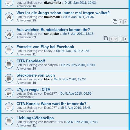
Letzter Beitrag von
dianamirija
«
Di 25. Jan 2011, 19:03
Antworten:
16
Was ihr die Jungs schon immer mal fragen wolltet?
Letzter Beitrag von
mausmaki
«
So 9. Jan 2011, 21:36
Antworten:
25
1
2
Aus welchen Bundesländern kommt ihr?
Letzter Beitrag von
schatjeko
«
Mo 3. Jan 2011, 13:15
Antworten:
69
1
2
3
4
Fanseite von Eloy bei Facebook
Letzter Beitrag von
Dusty
«
So 26. Dez 2010, 21:35
Antworten:
11
CITA Fanvideo!!
Letzter Beitrag von
schatjeko
«
Do 25. Nov 2010, 13:30
Antworten:
19
Steckbriefe von Euch
Letzter Beitrag von
Miki
«
Mo 8. Nov 2010, 12:22
Antworten:
19
L?gen wegen CITA
Letzter Beitrag von
Den1977
«
Do 5. Aug 2010, 06:56
Antworten:
8
CITA-Konzis: Wann wart Ihr immer da?
Letzter Beitrag von
Den1977
«
Mi 4. Aug 2010, 15:43
Antworten:
4
Lieblings-Videoclips
Letzter Beitrag von
tantekati1985
«
Sa 6. Feb 2010, 22:43
Antworten:
11