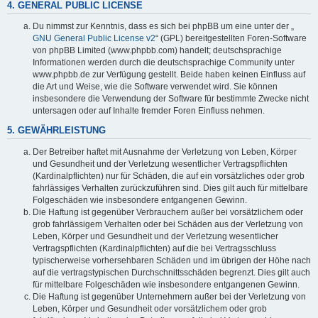
4. GENERAL PUBLIC LICENSE
Du nimmst zur Kenntnis, dass es sich bei phpBB um eine unter der „
GNU General Public License v2
“ (GPL) bereitgestellten Foren-Software
von phpBB Limited (www.phpbb.com) handelt; deutschsprachige
Informationen werden durch die deutschsprachige Community unter
www.phpbb.de zur Verfügung gestellt. Beide haben keinen Einfluss auf
die Art und Weise, wie die Software verwendet wird. Sie können
insbesondere die Verwendung der Software für bestimmte Zwecke nicht
untersagen oder auf Inhalte fremder Foren Einfluss nehmen.
5. GEWÄHRLEISTUNG
Der Betreiber haftet mit Ausnahme der Verletzung von Leben, Körper
und Gesundheit und der Verletzung wesentlicher Vertragspflichten
(Kardinalpflichten) nur für Schäden, die auf ein vorsätzliches oder grob
fahrlässiges Verhalten zurückzuführen sind. Dies gilt auch für mittelbare
Folgeschäden wie insbesondere entgangenen Gewinn.
Die Haftung ist gegenüber Verbrauchern außer bei vorsätzlichem oder
grob fahrlässigem Verhalten oder bei Schäden aus der Verletzung von
Leben, Körper und Gesundheit und der Verletzung wesentlicher
Vertragspflichten (Kardinalpflichten) auf die bei Vertragsschluss
typischerweise vorhersehbaren Schäden und im übrigen der Höhe nach
auf die vertragstypischen Durchschnittsschäden begrenzt. Dies gilt auch
für mittelbare Folgeschäden wie insbesondere entgangenen Gewinn.
Die Haftung ist gegenüber Unternehmern außer bei der Verletzung von
Leben, Körper und Gesundheit oder vorsätzlichem oder grob