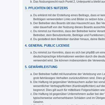
Das Nutzungsrecht nach Punkt 2, Unterpunkt a bleibt 
3. PFLICHTEN DES NUTZERS
Du erklärst mit der Erstellung eines Beitrags, dass er ke
Beiträgen verwendeten Links und Bilder zu setzen bzw.
Der Betreiber des Boards übt das Hausrecht aus. Bei V
oder dauerhaft von der Nutzung dieses Boards ausschlie
Du nimmst zur Kenntnis, dass der Betreiber keine Verantw
Betreiber, dein Benutzerkonto, Beiträge und Funktionen 
Du gestattest dem Betreiber darüber hinaus, deine Beit
4. GENERAL PUBLIC LICENSE
Du nimmst zur Kenntnis, dass es sich bei phpBB um eine
deutschsprachige Informationen werden durch die deuts
verwendet wird. Sie können insbesondere die Verwendun
5. GEWÄHRLEISTUNG
Der Betreiber haftet mit Ausnahme der Verletzung von Le
grob fahrlässiges Verhalten zurückzuführen sind. Dies 
Die Haftung ist gegenüber Verbrauchern außer bei vors
wesentlicher Vertragspflichten (Kardinalpflichten) auf
begrenzt. Dies gilt auch für mittelbare Folgeschäden 
Die Haftung ist gegenüber Unternehmern außer bei der V
typischerweise vorhersehbaren Schäden und im Übrigen 
Gewinn.