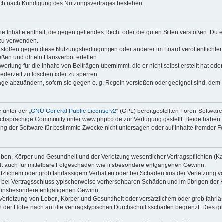
auch nach Kündigung des Nutzungsvertrages bestehen.
ine Inhalte enthält, die gegen geltendes Recht oder die guten Sitten verstoßen. Du 
 zu verwenden.
erstößen gegen diese Nutzungsbedingungen oder anderer im Board veröffentlichte
ßen und dir ein Hausverbot erteilen.
ortung für die Inhalte von Beiträgen übernimmt, die er nicht selbst erstellt hat od
jederzeit zu löschen oder zu sperren.
räge abzuändern, sofern sie gegen o. g. Regeln verstoßen oder geeignet sind, dem
 unter der „
GNU General Public License v2
“ (GPL) bereitgestellten Foren-Softwa
chsprachige Community unter www.phpbb.de zur Verfügung gestellt. Beide haben ke
g der Software für bestimmte Zwecke nicht untersagen oder auf Inhalte fremder F
ben, Körper und Gesundheit und der Verletzung wesentlicher Vertragspflichten (Kard
gilt auch für mittelbare Folgeschäden wie insbesondere entgangenen Gewinn.
ätzlichem oder grob fahrlässigem Verhalten oder bei Schäden aus der Verletzung 
 die bei Vertragsschluss typischerweise vorhersehbaren Schäden und im übrigen de
wie insbesondere entgangenen Gewinn.
erletzung von Leben, Körper und Gesundheit oder vorsätzlichem oder grob fahrläs
der Höhe nach auf die vertragstypischen Durchschnittsschäden begrenzt. Dies gi