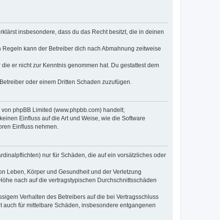
erklärst insbesondere, dass du das Recht besitzt, die in deinen
n Regeln kann der Betreiber dich nach Abmahnung zeitweise
er die er nicht zur Kenntnis genommen hat. Du gestattest dem
 Betreiber oder einem Dritten Schaden zuzufügen.
re von phpBB Limited (www.phpbb.com) handelt;
inen Einfluss auf die Art und Weise, wie die Software
oren Einfluss nehmen.
inalpflichten) nur für Schäden, die auf ein vorsätzliches oder
von Leben, Körper und Gesundheit und der Verletzung
r Höhe nach auf die vertragstypischen Durchschnittsschäden
sigem Verhalten des Betreibers auf die bei Vertragsschluss
lt auch für mittelbare Schäden, insbesondere entgangenen