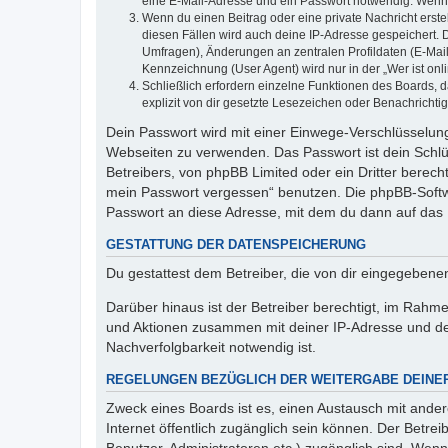
eine E-Mail-Adresse und ein Passwort notwendig. Wenn du
Wenn du einen Beitrag oder eine private Nachricht erste
diesen Fällen wird auch deine IP-Adresse gespeichert. 
Umfragen), Änderungen an zentralen Profildaten (E-Mai
Kennzeichnung (User Agent) wird nur in der „Wer ist onl
Schließlich erfordern einzelne Funktionen des Boards,
explizit von dir gesetzte Lesezeichen oder Benachrichti
Dein Passwort wird mit einer Einwege-Verschlüsselung 
Webseiten zu verwenden. Das Passwort ist dein Schlü
Betreibers, von phpBB Limited oder ein Dritter berec
mein Passwort vergessen“ benutzen. Die phpBB-Softw
Passwort an diese Adresse, mit dem du dann auf das 
GESTATTUNG DER DATENSPEICHERUNG
Du gestattest dem Betreiber, die von dir eingegeben
Darüber hinaus ist der Betreiber berechtigt, im Rahm
und Aktionen zusammen mit deiner IP-Adresse und de
Nachverfolgbarkeit notwendig ist.
REGELUNGEN BEZÜGLICH DER WEITERGABE DEINE
Zweck eines Boards ist es, einen Austausch mit andere
Internet öffentlich zugänglich sein können. Der Betrei