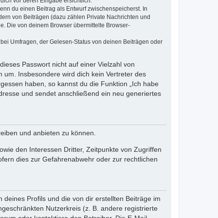
dich vor deren Eingabe ersichtlich.
wenn du einen Beitrag als Entwurf zwischenspeicherst. In
dern von Beiträgen (dazu zählen Private Nachrichten und
e. Die von deinem Browser übermittelte Browser-
 bei Umfragen, der Gelesen-Status von deinen Beiträgen oder
dieses Passwort nicht auf einer Vielzahl von
 um. Insbesondere wird dich kein Vertreter des
ergessen haben, so kannst du die Funktion „Ich habe
resse und sendet anschließend ein neu generiertes
reiben und anbieten zu können.
ie den Interessen Dritter, Zeitpunkte von Zugriffen
fern dies zur Gefahrenabwehr oder zur rechtlichen
eines Profils und die von dir erstellten Beiträge im
ngeschränkten Nutzerkreis (z. B. andere registrierte