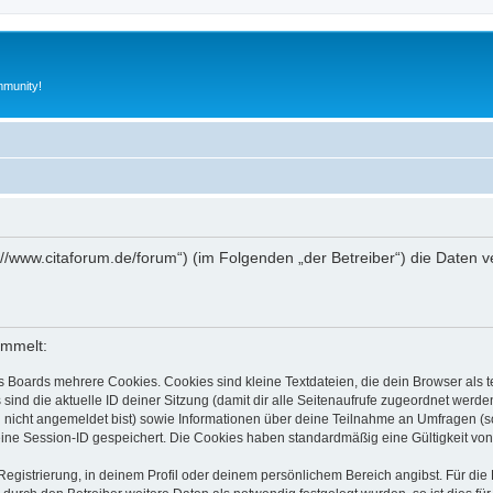
munity!
s://www.citaforum.de/forum“) (im Folgenden „der Betreiber“) die Daten
ammelt:
s Boards mehrere Cookies. Cookies sind kleine Textdateien, die dein Browser als
 sind die aktuelle ID deiner Sitzung (damit dir alle Seitenaufrufe zugeordnet werd
u nicht angemeldet bist) sowie Informationen über deine Teilnahme an Umfragen (s
eine Session-ID gespeichert. Die Cookies haben standardmäßig eine Gültigkeit von 
Registrierung, in deinem Profil oder deinem persönlichem Bereich angibst. Für di