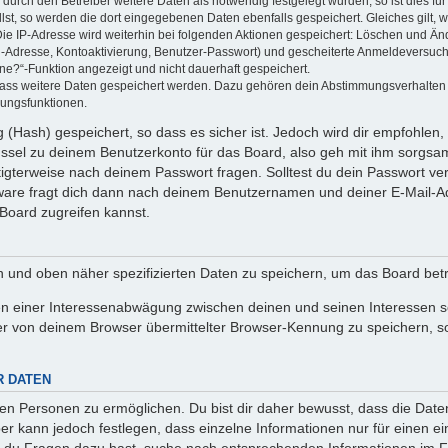
rch den Betreiber weitere Daten als notwendig festgelegt wurden, so ist dies für 
llst, so werden die dort eingegebenen Daten ebenfalls gespeichert. Gleiches gilt, 
Die IP-Adresse wird weiterhin bei folgenden Aktionen gespeichert: Löschen und Än
l-Adresse, Kontoaktivierung, Benutzer-Passwort) und gescheiterte Anmeldeversuch
ine?“-Funktion angezeigt und nicht dauerhaft gespeichert.
 dass weitere Daten gespeichert werden. Dazu gehören dein Abstimmungsverhalten
gungsfunktionen.
(Hash) gespeichert, so dass es sicher ist. Jedoch wird dir empfohlen, 
ssel zu deinem Benutzerkonto für das Board, also geh mit ihm sorgsam
htigterweise nach deinem Passwort fragen. Solltest du dein Passwort v
are fragt dich dann nach deinem Benutzernamen und deiner E-Mail-Ad
Board zugreifen kannst.
en und oben näher spezifizierten Daten zu speichern, um das Board bet
en einer Interessenabwägung zwischen deinen und seinen Interessen sow
r von deinem Browser übermittelter Browser-Kennung zu speichern, so
R DATEN
n Personen zu ermöglichen. Du bist dir daher bewusst, dass die Daten d
ber kann jedoch festlegen, dass einzelne Informationen nur für einen ei