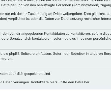
n du Fragen dazu hast, suche nach entsprechenden Informationen im Fo
n Betreiber und von ihm beauftragte Personen (Administratoren) zugäng
r nur mit deiner Zustimmung an Dritte weitergeben. Dies gilt nicht, s
n) verpflichtet ist oder die Daten zur Durchsetzung rechtlicher Interes
er den von dir angegebenen Kontaktdaten zu kontaktieren, sofern dies 
andere Benutzer dich kontaktieren, sofern du dies in deinem persönliche
, die die phpBB-Software umfassen. Sofern der Betreiber in anderen Be
ormieren.
 Daten über dich gespeichert sind.
 Daten verlangen. Kontaktiere hierzu bitte den Betreiber.