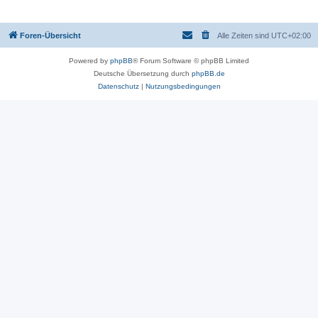
Foren-Übersicht
Alle Zeiten sind
UTC+02:00
Powered by
phpBB
® Forum Software © phpBB Limited
Deutsche Übersetzung durch
phpBB.de
Datenschutz
|
Nutzungsbedingungen