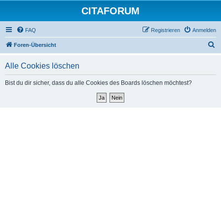
CITAFORUM
FAQ
Registrieren
Anmelden
S
Foren-Übersicht
u
Alle Cookies löschen
c
h
Bist du dir sicher, dass du alle Cookies des Boards löschen möchtest?
e