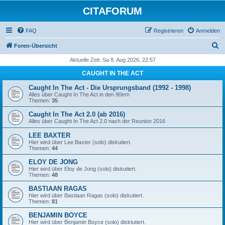
CITAFORUM
FAQ
Registrieren
Anmelden
S
Foren-Übersicht
u
Aktuelle Zeit: Sa 8. Aug 2026, 22:57
c
CAUGHT IN THE ACT
h
Caught In The Act - Die Ursprungsband (1992 - 1998)
e
Alles über Caught In The Act in den 90ern
Themen:
35
Caught In The Act 2.0 (ab 2016)
Alles über Caught In The Act 2.0 nach der Reunion 2016
LEE BAXTER
Hier wird über Lee Baxter (solo) diskutiert.
Themen:
44
ELOY DE JONG
Hier wird über Eloy de Jong (solo) diskutiert.
Themen:
48
BASTIAAN RAGAS
Hier wird über Bastiaan Ragas (solo) diskutiert.
Themen:
81
BENJAMIN BOYCE
Hier wird über Benjamin Boyce (solo) disktutiert.