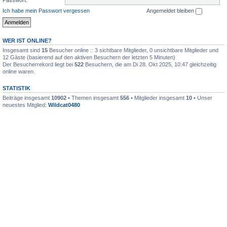
Ich habe mein Passwort vergessen
Angemeldet bleiben
WER IST ONLINE?
Insgesamt sind
15
Besucher online :: 3 sichtbare Mitglieder, 0 unsichtbare Mitglieder und
12 Gäste (basierend auf den aktiven Besuchern der letzten 5 Minuten)
Der Besucherrekord liegt bei
522
Besuchern, die am Di 28. Okt 2025, 10:47 gleichzeitig
online waren.
STATISTIK
Beiträge insgesamt
10902
• Themen insgesamt
556
• Mitglieder insgesamt
10
• Unser
neuestes Mitglied:
Wildcat0480