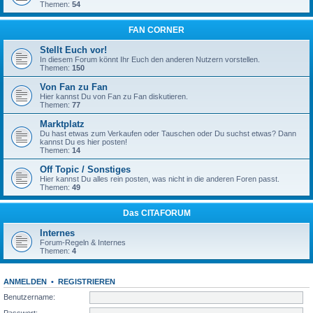
Themen:
54
FAN CORNER
Stellt Euch vor!
In diesem Forum könnt Ihr Euch den anderen Nutzern vorstellen.
Themen:
150
Von Fan zu Fan
Hier kannst Du von Fan zu Fan diskutieren.
Themen:
77
Marktplatz
Du hast etwas zum Verkaufen oder Tauschen oder Du suchst etwas? Dann
kannst Du es hier posten!
Themen:
14
Off Topic / Sonstiges
Hier kannst Du alles rein posten, was nicht in die anderen Foren passt.
Themen:
49
Das CITAFORUM
Internes
Forum-Regeln & Internes
Themen:
4
ANMELDEN
•
REGISTRIEREN
Benutzername:
Passwort: