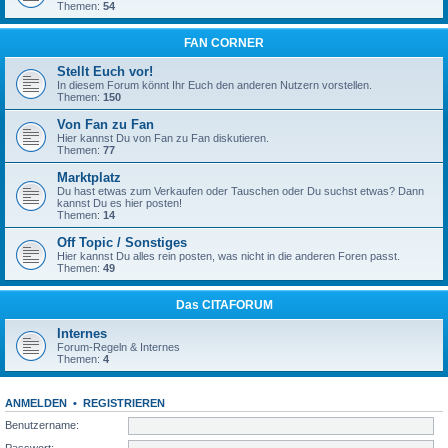
Themen:
54
FAN CORNER
Stellt Euch vor!
In diesem Forum könnt Ihr Euch den anderen Nutzern vorstellen.
Themen:
150
Von Fan zu Fan
Hier kannst Du von Fan zu Fan diskutieren.
Themen:
77
Marktplatz
Du hast etwas zum Verkaufen oder Tauschen oder Du suchst etwas? Dann
kannst Du es hier posten!
Themen:
14
Off Topic / Sonstiges
Hier kannst Du alles rein posten, was nicht in die anderen Foren passt.
Themen:
49
Das CITAFORUM
Internes
Forum-Regeln & Internes
Themen:
4
ANMELDEN
•
REGISTRIEREN
Benutzername:
Passwort: