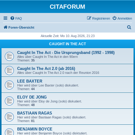
CITAFORUM
FAQ
Registrieren
Anmelden
S
Foren-Übersicht
u
Aktuelle Zeit: Mo 10. Aug 2026, 21:23
c
CAUGHT IN THE ACT
h
Caught In The Act - Die Ursprungsband (1992 - 1998)
e
Alles über Caught In The Act in den 90ern
Themen:
35
Caught In The Act 2.0 (ab 2016)
Alles über Caught In The Act 2.0 nach der Reunion 2016
LEE BAXTER
Hier wird über Lee Baxter (solo) diskutiert.
Themen:
44
ELOY DE JONG
Hier wird über Eloy de Jong (solo) diskutiert.
Themen:
48
BASTIAAN RAGAS
Hier wird über Bastiaan Ragas (solo) diskutiert.
Themen:
81
BENJAMIN BOYCE
Hier wird über Benjamin Boyce (solo) disktutiert.