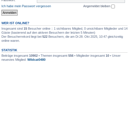
Ich habe mein Passwort vergessen
Angemeldet bleiben
WER IST ONLINE?
Insgesamt sind
15
Besucher online :: 1 sichtbares Mitglied, 0 unsichtbare Mitglieder und 14
Gäste (basierend auf den aktiven Besuchern der letzten 5 Minuten)
Der Besucherrekord liegt bei
522
Besuchern, die am Di 28. Okt 2025, 10:47 gleichzeitig
online waren.
STATISTIK
Beiträge insgesamt
10902
• Themen insgesamt
556
• Mitglieder insgesamt
10
• Unser
neuestes Mitglied:
Wildcat0480